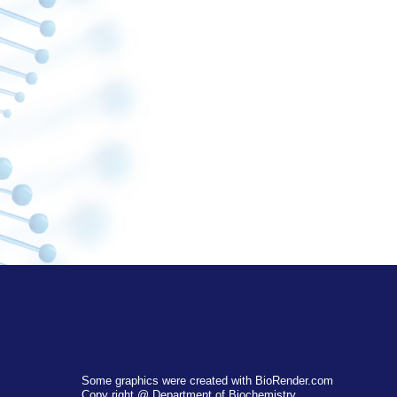
Some graphics were created with BioRender.com
Copy right @ Department of Biochemistry,