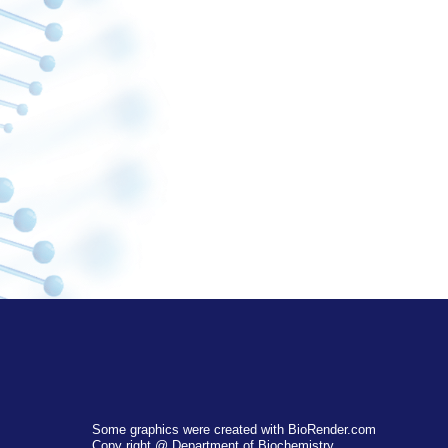
Some graphics were created with BioRender.com
Copy right @ Department of Biochemistry,