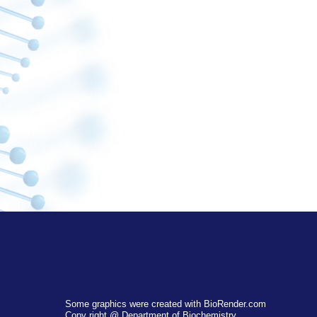
Some graphics were created with BioRender.com
Copy right @ Department of Biochemistry,