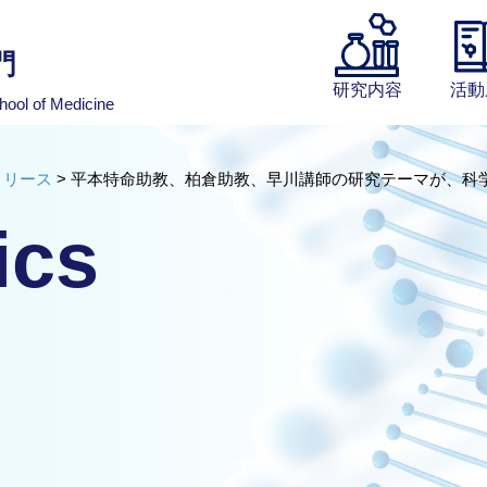
門
研究内容
活動
hool of Medicine
リリース
>
平本特命助教、柏倉助教、早川講師の研究テーマが、科
ics