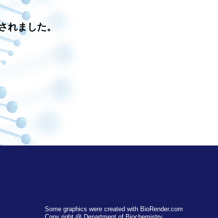
されました。
Some graphics were created with BioRender.com
Copy right @ Department of Biochemistry,