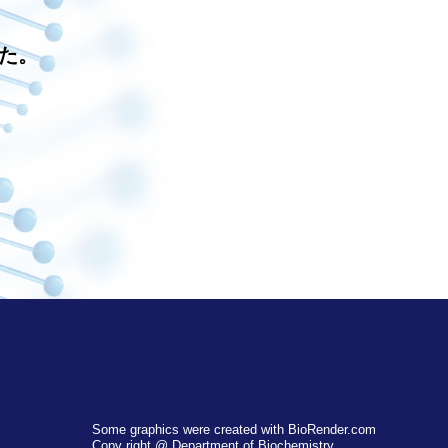
た。
Some graphics were created with BioRender.com
Copy right @ Department of Biochemistry,