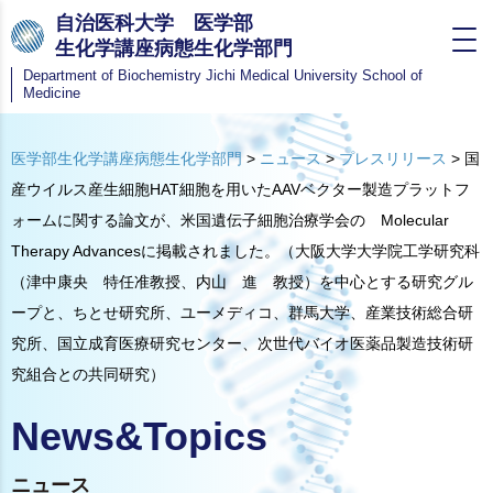
自治医科大学 医学部
生化学講座病態生化学部門
Department of Biochemistry
Jichi Medical University School of
Medicine
医学部生化学講座病態生化学部門
>
ニュース
>
プレスリリース
>
国
産ウイルス産生細胞HAT細胞を用いたAAVベクター製造プラットフ
ォームに関する論文が、米国遺伝子細胞治療学会の Molecular
Therapy Advancesに掲載されました。（大阪大学大学院工学研究科
（津中康央 特任准教授、内山 進 教授）を中心とする研究グル
ープと、ちとせ研究所、ユーメディコ、群馬大学、産業技術総合研
究所、国立成育医療研究センター、次世代バイオ医薬品製造技術研
究組合との共同研究）
News&Topics
ニュース