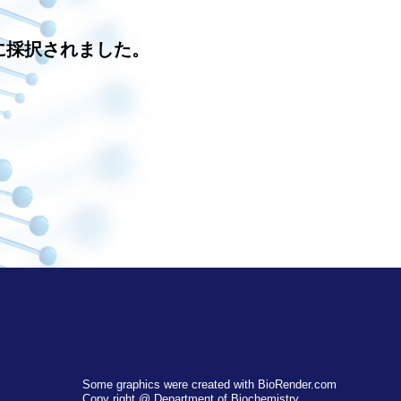
に採択されました。
Some graphics were created with BioRender.com
Copy right @ Department of Biochemistry,