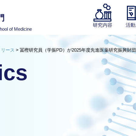
門
研究内容
活動
hool of Medicine
リリース
>
冨樫研究員（学振PD）が2025年度先進医薬研究振興
ics