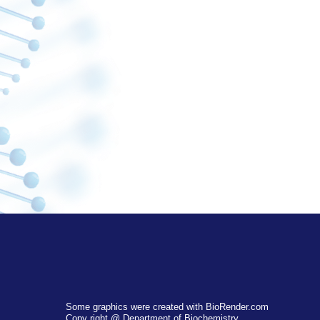
Some graphics were created with BioRender.com
Copy right @ Department of Biochemistry,