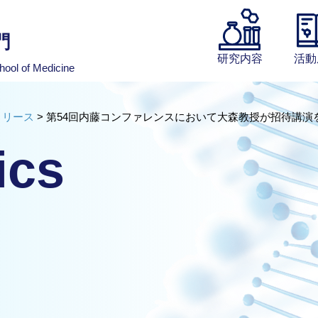
門
研究内容
活動
hool of Medicine
リリース
>
第54回内藤コンファレンスにおいて大森教授が招待講演
ics