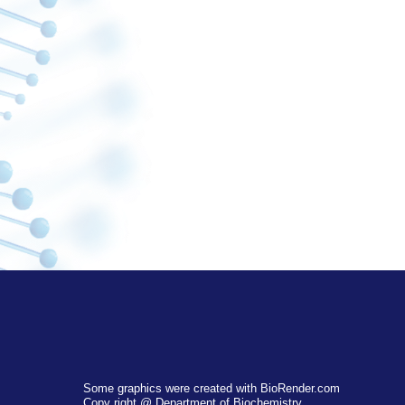
Some graphics were created with BioRender.com
Copy right @ Department of Biochemistry,