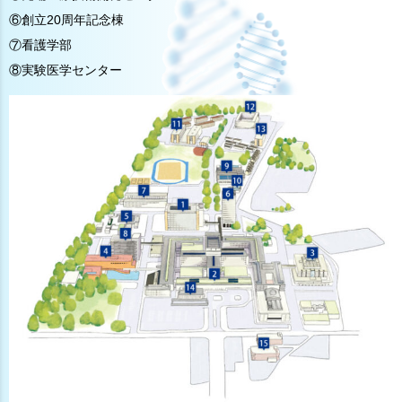
⑥創立20周年記念棟
⑦看護学部
⑧実験医学センター