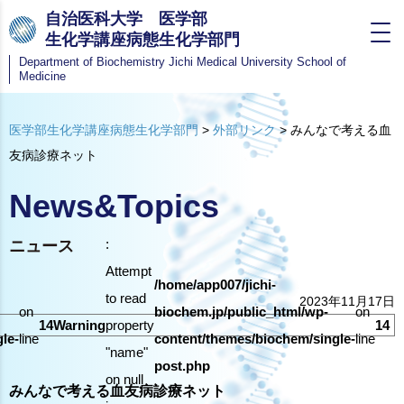
自治医科大学 医学部
生化学講座病態生化学部門
Department of Biochemistry
Jichi Medical University School of
Medicine
医学部生化学講座病態生化学部門
>
外部リンク
>
みんなで考える血
友病診療ネット
News&Topics
:
ニュース
Attempt
/home/app007/jichi-
to read
2023年11月17日
on
biochem.jp/public_html/wp-
on
14
Warning
property
14
le-
line
content/themes/biochem/single-
line
"name"
post.php
on null
みんなで考える血友病診療ネット