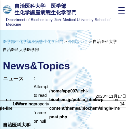
自治医科大学 医学部
生化学講座病態生化学部門
Department of Biochemistry
Jichi Medical University School of
Medicine
医学部生化学講座病態生化学部門
>
外部リンク
>
自治医科大学
自治医科大学医学部
News&Topics
:
ニュース
Attempt
/home/app007/jichi-
to read
2023年11月17日
on
biochem.jp/public_html/wp-
on
14
Warning
property
14
le-
line
content/themes/biochem/single-
line
"name"
post.php
on null
自治医科大学