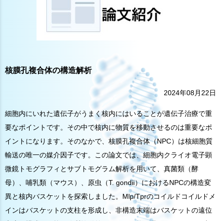
核膜孔複合体の構造解析
2024年08月22日
細胞内にいれた遺伝子がうまく核内にはいることが遺伝子治療で重
要なポイントです。その中で核内に物質を移動させるのは重要なポ
イントになります。そのなかで、核膜孔複合体（NPC）は核細胞質
輸送の唯一の媒介因子です。この論文では、細胞内クライオ電子顕
微鏡トモグラフィとサブトモグラム解析を用いて、真菌類（酵
母）、哺乳類（マウス）、原虫（T. gondii）におけるNPCの構造変
異と核内バスケットを探索しました。Mlp/Tprのコイルドコイルドメ
インはバスケットの支柱を形成し、非構造末端はバスケットの遠位