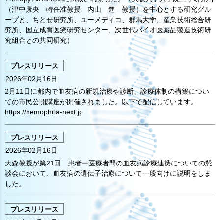
（津中康央 特任准教授、内山 進 教授）を中心とする研究グル
ープと、ちとせ研究所、ユーメディコ、群馬大学、産業技術総合研
究所、国立成育医療研究センター、次世代バイオ医薬品製造技術研
究組合との共同研究）
プレスリリース
2026年02月16日
2月11日に都内で血友病の新規治療や診断、診療体制の構築につい
ての市民公開講座が開催されました。以下で配信しています。
https://hemophilia-next.jp
プレスリリース
2026年02月16日
大森教授が第21回 患者ー医療者間の血友病診療連携についての懇
談会において、血友病の遺伝子治療について一般向けに説明をしま
した。
プレスリリース