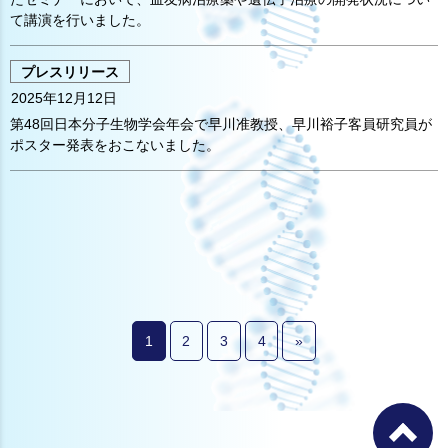
て講演を行いました。
プレスリリース
2025年12月12日
第48回日本分子生物学会年会で早川准教授、早川裕子客員研究員が
ポスター発表をおこないました。
1
2
3
4
»