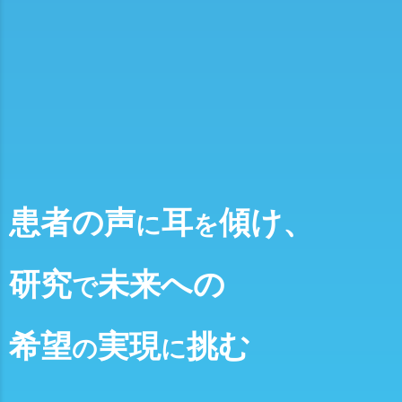
患者の声
耳
傾け、
に
を
研究
未来への
で
希望
実現
挑む
の
に