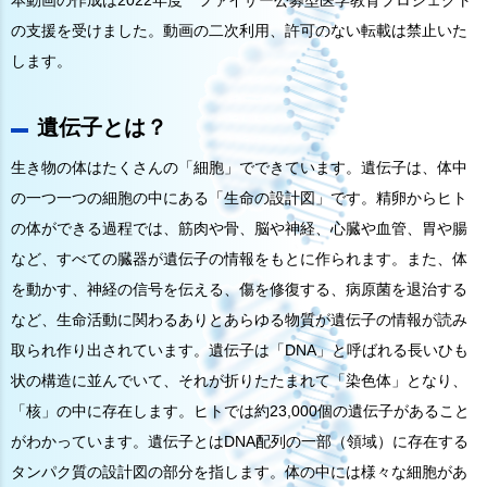
本動画の作成は2022年度 ファイザー公募型医学教育プロジェクト
の支援を受けました。動画の二次利用、許可のない転載は禁止いた
します。
遺伝子とは？
生き物の体はたくさんの「細胞」でできています。遺伝子は、体中
の一つ一つの細胞の中にある「生命の設計図」です。精卵からヒト
の体ができる過程では、筋肉や骨、脳や神経、心臓や血管、胃や腸
など、すべての臓器が遺伝子の情報をもとに作られます。また、体
を動かす、神経の信号を伝える、傷を修復する、病原菌を退治する
など、生命活動に関わるありとあらゆる物質が遺伝子の情報が読み
取られ作り出されています。遺伝子は「DNA」と呼ばれる長いひも
状の構造に並んでいて、それが折りたたまれて「染色体」となり、
「核」の中に存在します。ヒトでは約23,000個の遺伝子があること
がわかっています。遺伝子とはDNA配列の一部（領域）に存在する
タンパク質の設計図の部分を指します。体の中には様々な細胞があ