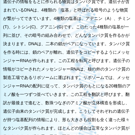
遺伝子の情報をもとに作られる物質はタンパク質です。遺伝子が含
まれているDNAは、4種類の「塩基」と呼ばれる暗号のような物質
が繋がってできています。4種類の塩基は、アデニン（A）、チミン
(T)、シトシン(C)、グアニン(G)です。このたった4種類の塩基が一
列に並び、その暗号の組み合わせで、どんなタンパク質を作るかが
決まります。DNAは、二本の鎖がペアになっています。タンパク質
を作る時には、鎖のペアが離れ、遺伝子をコピーするようにメッセ
ンジャーRNAが作られます。この工程を転写と呼びます。遺伝子の
情報がコピーされたメッセンジャーRNAは、核の外のタンパク質の
製造工場であるリボソームに運ばれます。リボソームでは、メッセ
ンジャーRNAの配列に従って、タンパク質のもとになる20種類のア
ミノ酸を一つずつ並べていきます。この工程を翻訳と呼びます。翻
訳が最後まで進むと、数珠つなぎのアミノ酸が立体構造を形成し、
遺伝子由来のタンパク質が完成します。こうしてそれぞれの遺伝子
が持つ塩基配列の情報により、形も大きさも役割も全く違った様々
なタンパク質が作られます。ほとんどの場合は正常なタンパク質が