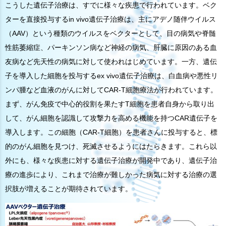
こうした遺伝子治療は、すでに様々な疾患で行われています。ベク
ターを直接投与するin vivo遺伝子治療は、主にアデノ随伴ウイルス
（AAV）という種類のウイルスをベクターとして、目の病気や脊髄
性筋萎縮症、パーキンソン病など神経の病気、肝臓に原因のある血
友病など先天性の病気に対して使われはじめています。一方、遺伝
子を導入した細胞を投与するex vivo遺伝子治療は、白血病や悪性リ
ンパ腫など血液のがんに対してCAR-T細胞療法が行われています。
まず、がん免疫で中心的役割を果たすT細胞を患者自身から取り出
して、がん細胞を認識して攻撃力を高める機能を持つCAR遺伝子を
導入します。この細胞（CAR-T細胞）を患者さんに投与すると、標
的のがん細胞を見つけ、死滅させるようにはたらきます。これら以
外にも、様々な疾患に対する遺伝子治療が開発中であり、遺伝子治
療の進歩により、これまで治療が難しかった病気に対する治療の選
択肢が増えることが期待されています。