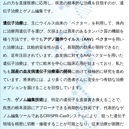
ムの力を直接医療に応用し、疾患の根本的な治療を目指すのが、遺
伝子治療とゲノム編集です。
遺伝子治療
は、主にウイルス由来の「ベクター」を利用して、体内
に治療用遺伝子を運び、欠損または異常のあるタンパク質の機能を
補う方法です。中でも
アデノ随伴ウイルス（AAV）ベクター
を用い
た治療法は、比較的安全性が高く、長期間の効果が期待できるた
め、近年注目されています。血友病に対するAAVベクターを用いた
遺伝子治療は、すでに欧米を中心に臨床応用が始まっており、私た
ちも
国産の血友病遺伝子治療薬の開発
に向けて積極的に研究を進め
ています。将来的には、より多くの患者さんに安全かつ有効な治療
オプションを届けることを目指しています。
一方、
ゲノム編集技術
は、特定の遺伝子を直接書き換えることで、
疾患の根本原因にアプローチできる画期的な技術です。代表的なゲ
ノム編集ツールであるCRISPR-Cas9システムにより、狙った遺伝子
領域を精密に切断・修復することが可能となり、従来治療が困難だ