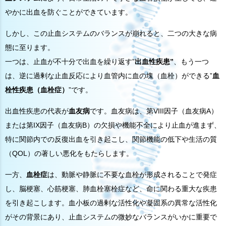
やかに出血を防ぐことができています。
しかし、この止血システムのバランスが崩れると、二つの大きな病
態に至ります。
一つは、止血が不十分で出血を繰り返す”
出血性疾患”
、もう一つ
は、逆に過剰な止血反応により血管内に血の塊（血栓）ができる”
血
栓性疾患（血栓症）
”です。
出血性疾患の代表が
血友病
です。血友病は、第VIII因子（血友病A）
または第IX因子（血友病B）の欠損や機能不全により止血が進まず、
特に関節内での反復出血を引き起こし、関節機能の低下や生活の質
（QOL）の著しい悪化をもたらします。
一方、
血栓症
は、動脈や静脈に不要な血栓が形成されることで発症
し、脳梗塞、心筋梗塞、肺血栓塞栓症など、命に関わる重大な疾患
を引き起こします。血小板の過剰な活性化や凝固系の異常な活性化
がその背景にあり、止血システムの微妙なバランスがいかに重要で