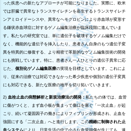
った疾患への新たなアプローチが可能になりました。実際に、欧米
では肝臓で異常なトランスサイレチンを産生するトランスサイレチ
ンアミロイドーシスや、異常なヘモグロビンにより赤血球が変形す
る鎌状赤血球症に対するゲノム編集治療が臨床段階に進んでいま
す。私たちの研究室では、単に遺伝子を破壊するゲノム編集だけで
なく、機能的な遺伝子を挿入したり、患者さん自身のもつ遺伝子変
異を特異的に修復する、より精密で革新的なゲノム編集技術の開発
にも挑戦しています。特に、患者さん一人ひとりの遺伝子異常に応
じた、
個別化ゲノム編集医療
の実現を目標としています。これによ
り、従来の治療では対応できなかった希少疾患や個別の遺伝子変異
にも対応できる、新たな医療の地平を切り拓いていきます。
2)
血栓止血の病態解析と新規治療法の開発
：
私たちの体では、血管
に傷がつくと、まず血小板が集まって傷口を塞ぐ「一次止血」が起
こり、続いて凝固因子の働きによりフィブリンが形成され、止血を
強固にする「二次止血」へと進行します。この
精緻に制御された止
血システム
により、日常生活の中で小さな血管損傷が生じても、速